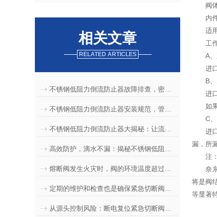
阀
内件
适
相关文章
工
RELATED ARTICLES
A
进
B
不锈钢低阻力倒流防止器故障排查，密封不严回流漏水启闭失灵维修方法
进
如
不锈钢低阻力倒流防止器安装规范，管道预埋法兰对接调试操作指南
C
不锈钢低阻力倒流防止器大揭秘：让流体控制更加精准可靠
进
漏，所
高效防护，滴水不漏：揭秘不锈钢低阻力倒流防止器在给排水工程中的应用
注
熔断阀发生火灾时，阀的环境温度超过设定值时，自动关闭
奈
将是阀
定期的维护和检查也是确保紧急切断阀正常工作的关键
等显著
从源头控制风险：断电复位紧急切断阀在工业生产中的关键应用