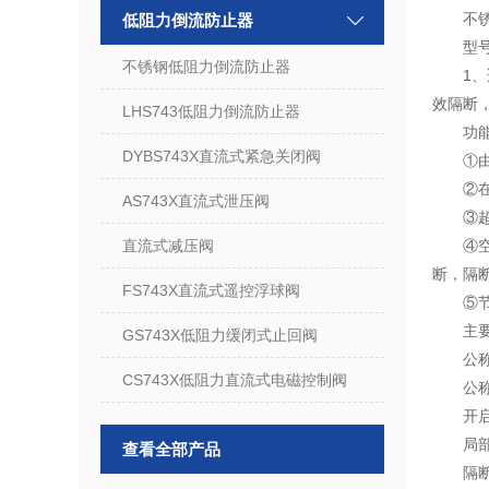
不
低阻力倒流防止器
型号
不锈钢低阻力倒流防止器
1
效隔断
LHS743低阻力倒流防止器
功
DYBS743X直流式紧急关闭阀
①
②
AS743X直流式泄压阀
③超
直流式减压阀
④
断，隔
FS743X直流式遥控浮球阀
⑤
主
GS743X低阻力缓闭式止回阀
公称
CS743X低阻力直流式电磁控制阀
公称
开启
局部
查看全部产品
隔