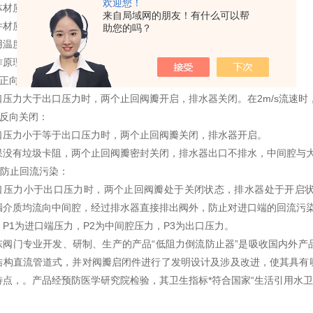
欢迎您！
体材质：球墨铸铁;
来自局域网的朋友！有什么可以帮
材质：304不锈钢;
助您的吗？
用温度：≤65℃。
作原理：
、正向通水：
口压力大于出口压力时，两个止回阀瓣开启，排水器关闭。在2m/s流速时，流
、反向关闭：
口压力小于等于出口压力时，两个止回阀瓣关闭，排水器开启。
果没有垃圾卡阻，两个止回阀瓣密封关闭，排水器出口不排水，中间腔与
、防止回流污染：
口压力小于出口压力时，两个止回阀瓣处于关闭状态，排水器处于开启
漏介质均流向中间腔，经过排水器直接排出阀外，防止对进口端的回流污
：P1为进口端压力，P2为中间腔压力，P3为出口压力。
东阀门专业开发、研制、生产的产品“低阻力倒流防止器”是吸收国内外
结构直流管道式，并对阀瓣启闭件进行了发明设计及涉及改进，使其具有
特点，。产品经预防医学研究院检验，其卫生指标*符合国家“生活引用水