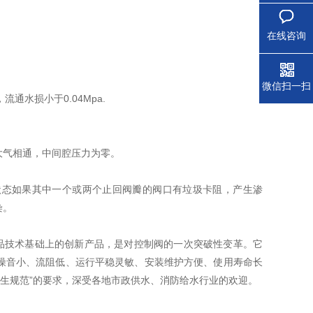
在线咨询
微信扫一扫
通水损小于0.04Mpa.
大气相通，中间腔压力为零。
状态如果其中一个或两个止回阀瓣的阀口有垃圾卡阻，产生渗
染。
产品技术基础上的创新产品，是对控制阀的一次突破性变革。它
噪音小、流阻低、运行平稳灵敏、安装维护方便、使用寿命长
卫生规范”的要求，深受各地市政供水、消防给水行业的欢迎。