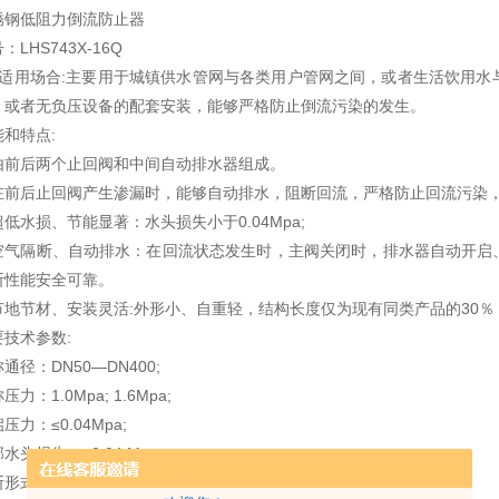
锈钢低阻力倒流防止器
：LHS743X-16Q
、适用场合:主要用于城镇供水管网与各类用户管网之间，或者生活饮用
，或者无负压设备的配套安装，能够严格防止倒流污染的发生。
能和特点:
由前后两个止回阀和中间自动排水器组成。
在前后止回阀产生渗漏时，能够自动排水，阻断回流，严格防止回流污染
低水损、节能显著：水头损失小于0.04Mpa;
空气隔断、自动排水：在回流状态发生时，主阀关闭时，排水器自动开启
断性能安全可靠。
节地节材、安装灵活:外形小、自重轻，结构长度仅为现有同类产品的30％
要技术参数:
通径：DN50—DN400;
压力：1.0Mpa; 1.6Mpa;
压力：≤0.04Mpa;
水头损失：≤0.04 Mpa;
断形式：空气隔断或零压隔断;