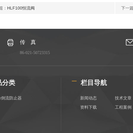
篇：
HLF100恒流阀
下一
传 真
86-021-50723315
品分类
栏目导航
力倒流防止器
新闻动态
技术文章
资料下载
工程案例