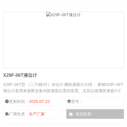
X29F-06T液位计
X29F-06T型 （二只柄/付）水位计 螺纹液面计介绍： 黄铜X29F-06T
液位计是用来观察设备内部液面位置的装置。尤其以玻璃管液面计Z
为常用。液面计结构有多种型式，其中部分已经标准化，Z常用的是
更新时间：
2025-07-22
型号：
玻璃管液面计、玻璃板液面计等。
厂商性质：
生产厂家
现在联系