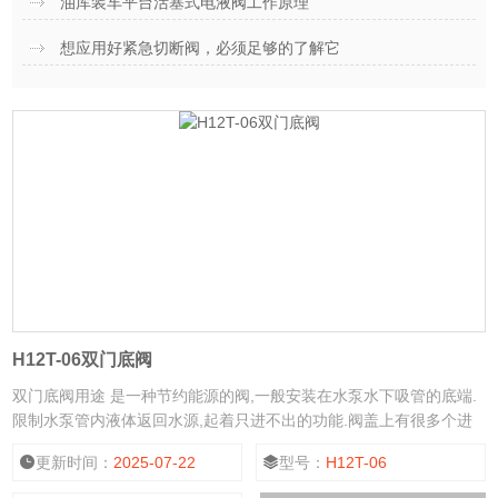
油库装车平台活塞式电液阀工作原理
想应用好紧急切断阀，必须足够的了解它
H12T-06双门底阀
双门底阀用途 是一种节约能源的阀,一般安装在水泵水下吸管的底端.
限制水泵管内液体返回水源,起着只进不出的功能.阀盖上有很多个进
水品和加强筋,起到了不易堵塞,主要应用在抽水的管路上.水道和支承
更新时间：
2025-07-22
型号：
H12T-06
的作用.口径有单瓣,双瓣,多瓣型.有法兰连接和螺纹连接.