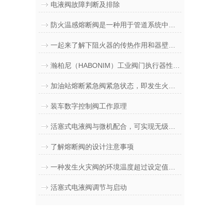
电液阀故障判断及排除
防火温感熔断阀是一种用于管道系统中的防火保护装置
一起来了解下阻火器的传热作用和器壁效应
瀚柏尼（HABONIM）工业阀门执行器性能与可靠性
加油站熔断紧急阀紧急状态，即发生火灾或者损坏后的处理
装车数字控制阀工作原理
活塞式电液阀与微机配合，可实现无级开闭，多段控制流量流速
了解熔断阀的设计注意事项
一种发生火灾阀的环境温度超过设定值自动关闭的熔断阀
活塞式电液阀调节与启动