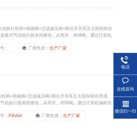
+气动执行机构+电磁阀+过滤减压阀+限位开关等五大部份组合
轮齿条式气动执行器来回推动，从而开、闭球阀。通过计算机
控制精度高，属新型产品。一段式气动球阀操作简单，控制灵
型号：
厂商性质：
生产厂家
机挡板等配套，广泛应用于石油、化工、电厂、钢铁、水处理
电话
在线咨询
行机构+电磁阀+过滤减压阀+限位开关等五大部份组合而成。
式气动执行器来回推动，从而开、闭球阀。通过计算机编程自
度高，属新型产品。FBVAA二段式气动球阀因气动控制部分
微信扫一扫
型号：
FBVAA
厂商性质：
生产厂家