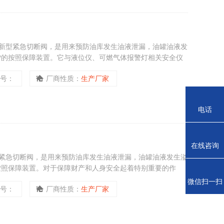
新型紧急切断阀，是用来预防油库发生油液泄漏，油罐油液发
*的按照保障装置。它与液位仪、可燃气体报警灯相关安全仪
事故时，切断阀通过获得报警输出的型号或紧急停电将快速关
型号：
厂商性质：
生产厂家
再次升级的可能性。
电话
在线咨询
紧急切断阀，是用来预防油库发生油液泄漏，油罐油液发生溢
按照保障装置。对于保障财产和人身安全起着特别重要的作
全仪器联动，当油库或化工厂（库）发生安全事故时，切断阀
微信扫一扫
型号：
厂商性质：
生产厂家
速关闭，切断油液或化工液体，从而防止事故再次升级的可能