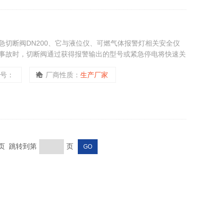
急切断阀DN200、它与液位仪、可燃气体报警灯相关安全仪
事故时，切断阀通过获得报警输出的型号或紧急停电将快速关
再次升级的可能性。
型号：
厂商性质：
生产厂家
末页 跳转到第
页