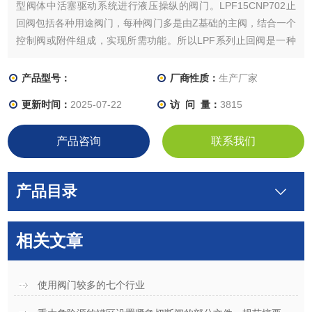
型阀体中活塞驱动系统进行液压操纵的阀门。LPF15CNP702止
回阀包括各种用途阀门，每种阀门多是由Z基础的主阀，结合一个
控制阀或附件组成，实现所需功能。所以LPF系列止回阀是一种
模块化结构的先导式系列控制止回阀。主阀和采用不同的控制导
阀或附件组合起来，在同控制环路相连接，就可以得到各种所需
产品型号：
厂商性质：
生产厂家
功能的阀门。
更新时间：
2025-07-22
访 问 量：
3815
产品咨询
联系我们
产品目录
相关文章
使用阀门较多的七个行业