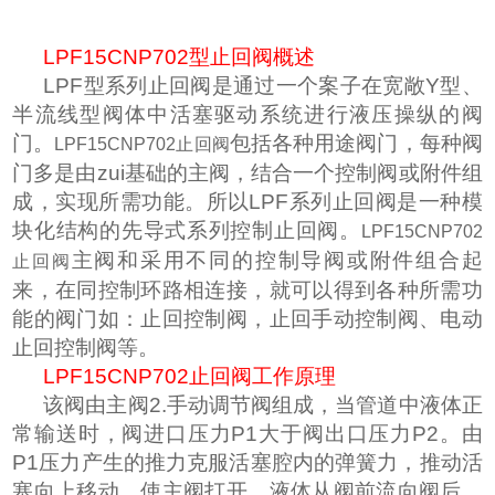
LPF15CNP702
型止回阀概述
LPF
型系列止回阀是通过一个案子在宽敞Y型、
半流线型阀体中活塞驱动系统进行液压操纵的阀
门。
包括各种用途阀门，每种阀
LPF15CNP702止回阀
门多是由zui基础的主阀，结合一个控制阀或附件组
成，实现所需功能。所以LPF系列止回阀是一种模
块化结构的先导式系列控制止回阀。
LPF15CNP702
主阀和采用不同的控制导阀或附件组合起
止回阀
来，在同控制环路相连接，就可以得到各种所需功
能的阀门如：止回控制阀，止回手动控制阀、电动
止回控制阀等。
LPF15CNP702
止回阀工作原理
该阀由主阀2.手动调节阀组成，当管道中液体正
常输送时，阀进口压力P1大于阀出口压力P2。由
P1压力产生的推力克服活塞腔内的弹簧力，推动活
塞向上移动，使主阀打开，液体从阀前流向阀后，