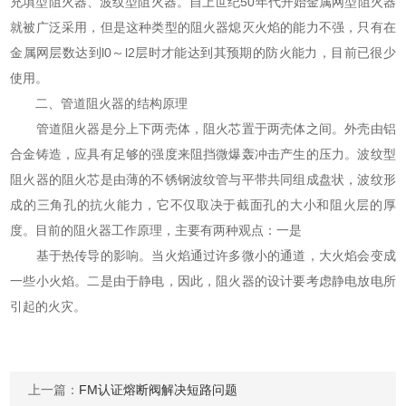
充填型阻火器、波纹型阻火器。自上世纪50年代开始金属网型阻火器
就被广泛采用，但是这种类型的阻火器熄灭火焰的能力不强，只有在
金属网层数达到l0～l2层时才能达到其预期的防火能力，目前已很少
使用。
二、管道阻火器的结构原理
管道阻火器是分上下两壳体，阻火芯置于两壳体之间。外壳由铝
合金铸造，应具有足够的强度来阻挡微爆轰冲击产生的压力。波纹型
阻火器的阻火芯是由薄的不锈钢波纹管与平带共同组成盘状，波纹形
成的三角孔的抗火能力，它不仅取决于截面孔的大小和阻火层的厚
度。目前的阻火器工作原理，主要有两种观点：一是
基于热传导的影响。当火焰通过许多微小的通道，大火焰会变成
一些小火焰。二是由于静电，因此，阻火器的设计要考虑静电放电所
引起的火灾。
上一篇：
FM认证熔断阀解决短路问题