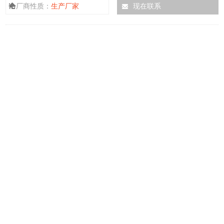
厂商性质：
生产厂家
现在联系
现恒流，补量。