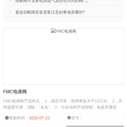
熔断阀不需要电源或气源自动关闭的阀门。
紧急切断阀安装需要注意的事项有哪些?
FMC电液阀
FMC电液阀产品特点： 1，稳定可靠，使用寿命大于10万次。 2，开
闭速度可调，消除：“水击”。 3，可自动和手动控制，免装旁通回
路。 4，可水平。垂直安装。适用范围广。 5，开闭灵活。结构简
更新时间：
2025-07-22
型号：
单。维修方便。 6，电源AC220V。DC24V可选择。 7，可用于天燃
气，液化气，气体，化工等行业。 8，由控制器控制，无级开闭，实