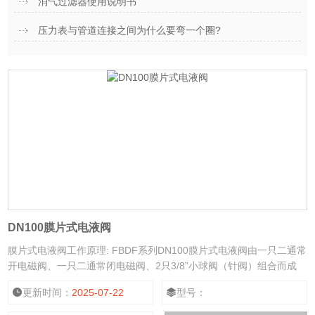
消气过滤器使用说明书
压力表与管道连接之间为什么要弯一个圈?
DN100膜片式电液阀
膜片式电液阀工作原理: FBDF系列DN100膜片式电液阀由一只二通常
开电磁阀、一只二通常闭电磁阀、2只3/8”小球阀（针阀）组合而成
（如图所示），常开电磁阀装在被控制回路的上游管路上，常闭电磁
更新时间：
2025-07-22
型号：
阀装在被控制回路的下游管路上。