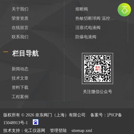
关于我们
熔断阀
荣誉资质
热敏切断球阀 温控切断阀
在线留言
活塞式电液阀
联系我们
防爆电液阀
化工电液阀
栏目导航
装车数字控制阀
不锈钢活塞式电液阀
新闻动态
V788活塞式电液阀
技术文章
膜片式电液阀
资料下载
关注微信公众号
油库防爆紧急切断阀
工程案例
电液动防爆紧急切断阀
HLF系列恒流阀
版权所有 © 2026 奈东阀门（上海）有限公司
备案号：沪ICP备
四活塞气动执器
15048913号-1
电动执行机构
技术支持：
化工仪器网
管理登陆
sitemap.xml