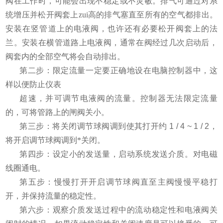
阀在工作时，可能会出现不稳定或不灵敏。排气可通过对系
统增压并松开阀套上zui高的排气塞直至所有的空气都排出。
安装在竖管道上的电液阀，也许还有必要松开阀套上的法
兰。安装在横管道路上电液阀，通常在阀经过几次启动后，
阀套内的全部空气将会自动排出。
第二步：限定流量一定要正确地设在电脑控制器中，这
样以便防止仪表
超速，并可调节电液阀的流量。控制器无法限定流量
的，可将管路上的闸阀关小。
第三步：将关闭调节球阀调到使其打开约
1 / 4 ~ 1 / 2
，
将开启调节球阀调到*关闭。
第四步：设定小的发送量，启动系统发送介质。对电磁
线圈通电。
第五步：慢慢打开开启调节球阀直至主阀慢慢平稳打
开，并保持流量的稳定性。
第六步：观察介质发送过程中的流动稳定性和电液阀关