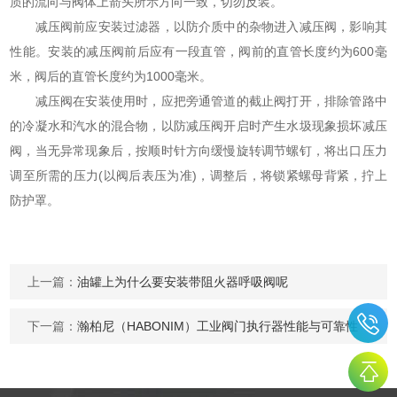
质的流向与阀体上箭头所示方向一致，切勿反装。
减压阀前应安装过滤器，以防介质中的杂物进入减压阀，影响其
性能。安装的减压阀前后应有一段直管，阀前的直管长度约为600毫
米，阀后的直管长度约为1000毫米。
减压阀在安装使用时，应把旁通管道的截止阀打开，排除管路中
的冷凝水和汽水的混合物，以防减压阀开启时产生水圾现象损坏减压
阀，当无异常现象后，按顺时针方向缓慢旋转调节螺钉，将出口压力
调至所需的压力(以阀后表压为准)，调整后，将锁紧螺母背紧，拧上
防护罩。
上一篇：
油罐上为什么要安装带阻火器呼吸阀呢
下一篇：
瀚柏尼（HABONIM）工业阀门执行器性能与可靠性