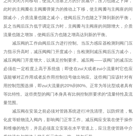
之向关闭方向移动，使流入活塞上方的介质减小，压力也随之下降，
此时的主阀瓣在主阀瓣弹簧力的推动上下移，使主阀瓣与主阀座的间
隙减小，介质流量也随之减小，使阀后压力也随之下降到新的平衡，
反之当阀后压力低于调定压力时，主阀瓣与主阀座的间隙增大，介质
流量也随之增加，使阀后压力也随之增高达到新的平衡。
减压阀的工作由阀后压力进行控制。当压力感应器检测到阀门压
力指示升高时，减压阀阀门开度减小；当检测到减压阀后压力减小，
减压阀阀门开度增大，以满足控制要求。减压阀——该阀门的减压比
必须在一定程度上高于系统值；即使在zui大或者zui小流量时它也应
该能够对正作用或者反作用控制信号做出响应。这些阀门应该针对有
用控制范围选择，即zui大流量的20%到80%。正常为等比型或者具有
等比特性。这些类型的阀门本身具有比例控制所要求的*流量特性及流
量范围。
减压阀在安装之前必须对管路系统进行冲洗清理。以防焊渣，氧
化皮等赃物流入阀内，影响阀门正常工作。减压阀应安装在便于操作
和维修的地方，并且必须直立安装在水平管道上，应注意使管路中介