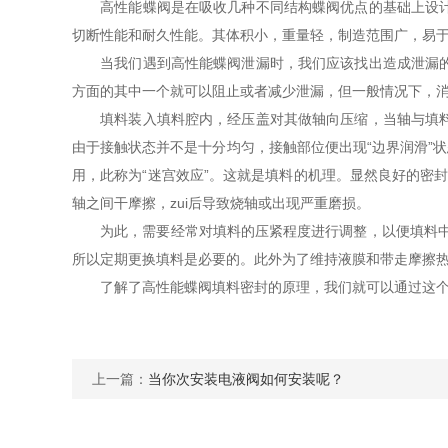
高性能蝶阀是在吸收几种不同结构蝶阀优点的基础上设计而
切断性能和耐久性能。其体积小，重量轻，制造范围广，易
当我们遇到高性能蝶阀泄漏时，我们应该找出造成泄漏的原
方面的其中一个就可以阻止或者减少泄漏，但一般情况下，
填料装入填料腔内，经压盖对其做轴向压缩，当轴与填料有
由于接触状态并不是十分均匀，接触部位便出现“边界润滑”
用，此称为“迷宫效应”。这就是填料的机理。显然良好的密
轴之间干摩擦，zui后导致烧轴或出现严重磨损。
为此，需要经常对填料的压紧程度进行调整，以便填料中的
所以定期更换填料是必要的。此外为了维持液膜和带走摩擦
了解了高性能蝶阀填料密封的原理，我们就可以通过这个
上一篇：
当你次安装电液阀如何安装呢？