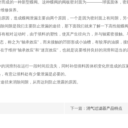
成的一种新型蝶阀。这种蝶阀的阀板密封面为————球弧面体，密
于维修保养。
因，造成蝶阀泄漏主要由两个原因，一个是因为密封面上有间隙，另
消除间隙是我们主要防止泄漏的途径，那下面我们就来了解一下高性能蝶
相对运动时，由于填料的塑性，使其产生径向力，并与轴紧密接触。
状态，称之为“轴承效应”，而未接触的凹部形成小油槽，有较厚的油膜，
封在于维持“轴承效应”和“迷宫效应”，也就是说要维持良好的润滑和适当
润滑剂在运行一段时间后流失，同时补偿填料因体积变化所造成的压紧力
热，有意让填料处有少量泄漏是必要的。
途径来消除间隙，从而达到防止泄露的原因。
下一篇：
消气过滤器产品特点