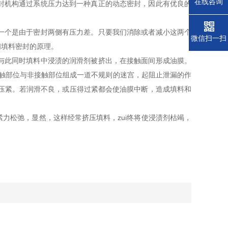
在线咨询
封机构通过系统压力达到一种真正的动态密封，因此有优良的
一个是由于密封两侧有压力差。只要我们消除或者减小这两个
微信扫一扫
阀填料密封的原理。
与此同时填料中浸渍的润滑剂被挤出，在接触面间形成油膜。
接触部位与非接触部位组成一道不规则的迷宫，起阻止泄漏的作
的压紧。若润滑不良，或压得过紧都会使油膜中断，造成填料和
松弛，显然，这样经常挤压填料，zui终将使浸渍剂枯竭，