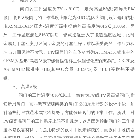
5、 高温Ⅳ级
阀门的工作温度为730～816℃，定为高温Ⅳ级(简称为PⅣ
级)。将PⅣ级阀门的工作温度上限定为816℃是因为阀门设计选用的标
准ASMEB16134压力-温度等级中提供的高温度为816℃(1500υ)。另
外，工作温度超过816℃以后，钢就接近进入了锻造温度区域，此时
金属处于塑性变形区间，金属的可塑性好，难以承受高的工作压力和
冲击力而保持不变形。PⅣ级阀门的主体材料为ASTMA351标准中的
CF8M为基形“高温Ⅳ级中碳铬镍钼稀土钛钽强化型耐热钢”。CK-20及
ASTMA182标准中F310(其中C含量≥01050%)及F310H等耐热不锈
钢。
6、 高温Ⅴ级
阀门的工作温度>816℃以上，简称为PⅤ级,PⅤ级高温阀门(作
切断用阀门，而非调节型蝶阀类的阀门)必须采用特殊的设计手段，如
衬隔热衬里或通水或气冷却等，方能保证阀门的正常工作。所以，对
PⅤ级高温阀门的工作温度上限不作规定，这是因为控制阀门的工作温
度不是仅靠材料，而是用特殊的设计手段来解决的，而设计手段的基