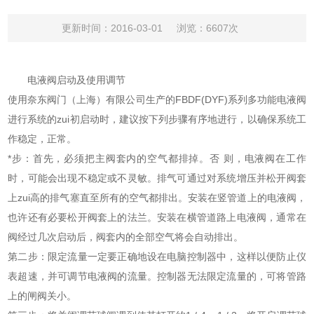
更新时间：2016-03-01
浏览：6607次
电液阀启动及使用调节
使用奈东阀门（上海）有限公司生产的FBDF(DYF)系列多功能电液阀
进行系统的zui初启动时，建议按下列步骤有序地进行，以确保系统工
作稳定，正常。
*步：首先，必须把主阀套内的空气都排掉。否 则，电液阀在工作
时，可能会出现不稳定或不灵敏。排气可通过对系统增压并松开阀套
上zui高的排气塞直至所有的空气都排出。安装在竖管道上的电液阀，
也许还有必要松开阀套上的法兰。安装在横管道路上电液阀，通常在
阀经过几次启动后，阀套内的全部空气将会自动排出。
第二步：限定流量一定要正确地设在电脑控制器中，这样以便防止仪
表超速，并可调节电液阀的流量。控制器无法限定流量的，可将管路
上的闸阀关小。