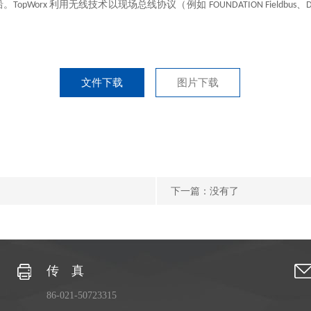
沿。
利用无线技术以现场总线协议（例如
、
TopWorx
FOUNDATION Fieldbus
D
文件下载
图片下载
下一篇：没有了
传 真
86-021-50723315