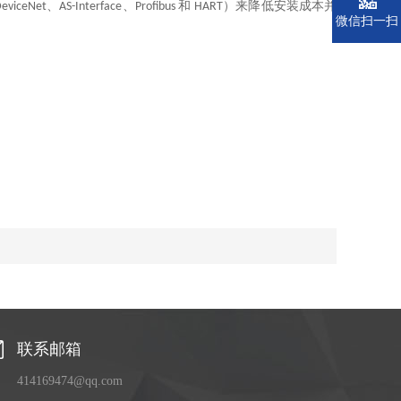
、
、
和
）来
降低安装成本并
eviceNet
AS-Interface
Profibus
HART
微信扫一扫
联系邮箱
414169474@qq.com