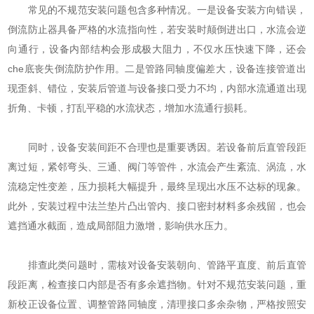
常见的不规范安装问题包含多种情况。一是设备安装方向错误，
倒流防止器具备严格的水流指向性，若安装时颠倒进出口，水流会逆
向通行，设备内部结构会形成极大阻力，不仅水压快速下降，还会
che底丧失倒流防护作用。二是管路同轴度偏差大，设备连接管道出
现歪斜、错位，安装后管道与设备接口受力不均，内部水流通道出现
折角、卡顿，打乱平稳的水流状态，增加水流通行损耗。
同时，设备安装间距不合理也是重要诱因。若设备前后直管段距
离过短，紧邻弯头、三通、阀门等管件，水流会产生紊流、涡流，水
流稳定性变差，压力损耗大幅提升，最终呈现出水压不达标的现象。
此外，安装过程中法兰垫片凸出管内、接口密封材料多余残留，也会
遮挡通水截面，造成局部阻力激增，影响供水压力。
排查此类问题时，需核对设备安装朝向、管路平直度、前后直管
段距离，检查接口内部是否有多余遮挡物。针对不规范安装问题，重
新校正设备位置、调整管路同轴度，清理接口多余杂物，严格按照安