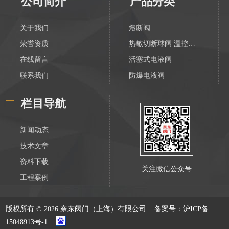
公司简介
产品分类
关于我们
熔断阀
荣誉资质
热敏切断球阀 温控切断阀
在线留言
活塞式电液阀
联系我们
防爆电液阀
化工电液阀
栏目导航
装车数字控制阀
不锈钢活塞式电液阀
新闻动态
V788活塞式电液阀
技术文章
膜片式电液阀
资料下载
关注微信公众号
油库防爆紧急切断阀
工程案例
电液动防爆紧急切断阀
HLF系列恒流阀
版权所有 © 2026 奈东阀门（上海）有限公司
备案号：沪ICP备
四活塞气动执器
15048913号-1