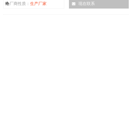
厂商性质：
生产厂家
现在联系
性，使整个系统达到快速、高效和准确的要求。