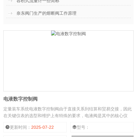
容积式流量计一些简称
奈东阀门生产的熔断阀工作原理
电液数字控制阀
定量装车系统电液数字控制阀由于直接关系到结算和贸易交接，因此
在关键仪表的选型和维护上有特殊的要求，电液阀是其中的核心仪
表，它的运行稳定与否直接关系到企业的利益。阐述了数字控制阀其
更新时间：
2025-07-22
型号：
在定量装车系统上的应用、结构特点及控制运行方式，并根据其运行
特点提出了需要关注反面，从而在实际应用中提高灌装系统的稳定