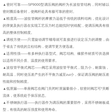
▲密封可靠——SP9000型调压阀的阀杆为长波纹管结构，同时辅以
密封圈后备密封，使阀杆处具有极可靠的密封。
▲精度高——波纹管阀杆的摩擦力远低于传统的填料结构，优化设计
的弹簧及执行器在实现工艺压力时总能找到*的组配，使调压阀具有很
高的整体控制精度。
▲调校方便——只需旋动调节螺母就可直接进行设定压力的调整，由
于省去了传统的立柱结构，使调节更方便迅速。
▲适用性强——有多种执行器型式、阀芯结构、橡胶件材质可供选择
以适用不同介质、温度的使用要求。
▲波纹管平衡式阀芯——阀芯采用波纹管平衡式，阻力小，耐腐蚀，
耐高温，同时使压差产生的不平衡力减至zui小，保证调压阀的耐压差
性能和控制精度。
▲低泄漏——单座阀芯在阀门关闭时泄漏量很小，软密封阀芯可*关断
流体，使系统处于保压状态。
▲不锈钢执行器——执行器作为调压阀的重要部件，采用不锈钢板成
型，有很高的耐压强度和使用寿命。